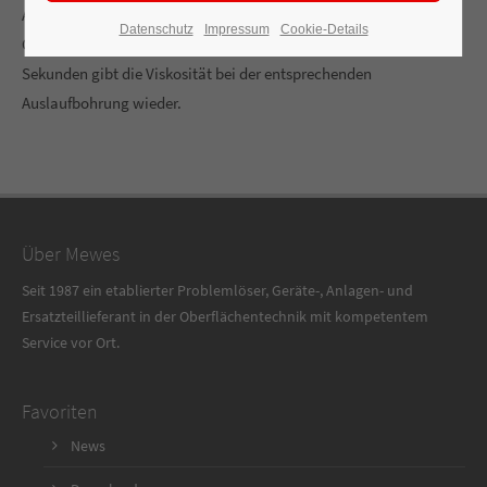
Auslaufbohrungen. Die gängigsten Größen sind 4 und 6 mm.
Datenschutz
Impressum
Cookie-Details
Gemessen wir die Auslaufzeit eines gefüllten Bechers. Die Zeit in
Sekunden gibt die Viskosität bei der entsprechenden
Auslaufbohrung wieder.
Über Mewes
Seit 1987 ein etablierter Problemlöser, Geräte-, Anlagen- und
Ersatzteillieferant in der Oberflächentechnik mit kompetentem
Service vor Ort.
Favoriten
News