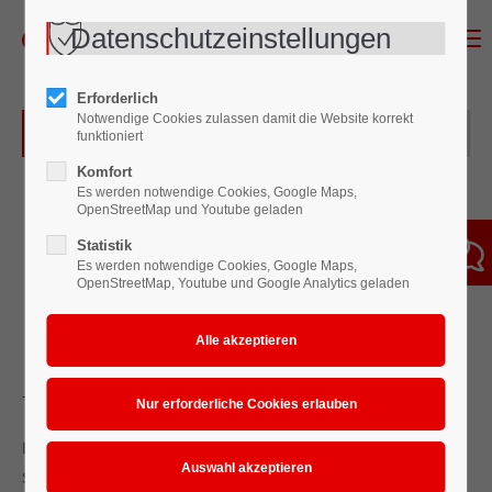
Datenschutzeinstellungen
Menu
Erforderlich
Notwendige Cookies zulassen damit die Website korrekt
Überblick der Tauchauslaufbecher
funktioniert
Komfort
Es werden notwendige Cookies, Google Maps,
OpenStreetMap und Youtube geladen
Statistik
Es werden notwendige Cookies, Google Maps,
OpenStreetMap, Youtube und Google Analytics geladen
Tauchauslaufbecher
Ein
Tauchauslaufbecher
dient zur Feststellung der
Spritzviskosität. Becherinhalt 100 ccm mit verschiedenen