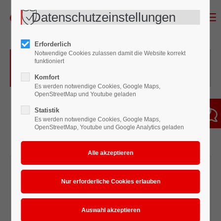
Datenschutzeinstellungen
Menu
Erforderlich
Notwendige Cookies zulassen damit die Website korrekt
Farbnebelabsauganlagen -
funktioniert
Lackierzubehör
Komfort
Es werden notwendige Cookies, Google Maps,
OpenStreetMap und Youtube geladen
Statistik
Es werden notwendige Cookies, Google Maps,
OpenStreetMap, Youtube und Google Analytics geladen
Walther Pilot Unit
Walther Pilot Typ
700
Absaugwürfel
Spritzstand