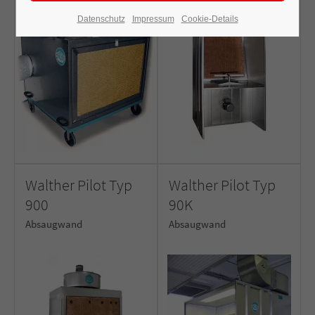
Datenschutz
Impressum
Cookie-Details
Walther Pilot Typ
Walther Pilot Typ
900
90K
Absaugwand
Absaugwand