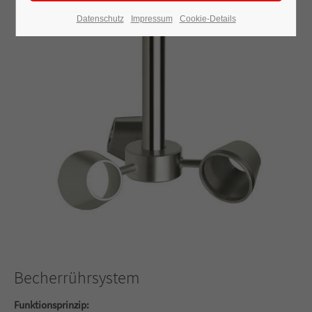
Datenschutz
Impressum
Cookie-Details
Becherrührsystem
Funktionsprinzip: