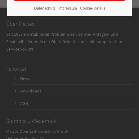
Datenschutz
Impressum
Cookie-Details
Über Mewes
Seit 1987 ein etablierter Problemlöser, Geräte-, Anlagen- und
Ersatzteillieferant in der Oberflächentechnik mit kompetentem
Service vor Ort.
Favoriten
News
Downloads
AGB
Stammsitz Wedemark
Mewes Oberflächentechnik GmbH
Hellendorfer Weg 20