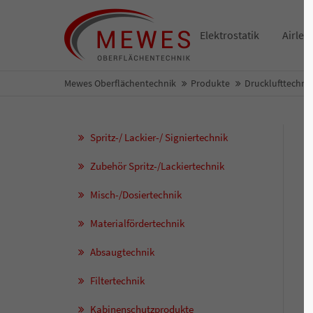
Elektrostatik
Airles
Mewes Oberflächentechnik
Produkte
Drucklufttechni
Spritz-/ Lackier-/ Signiertechnik
Zubehör Spritz-/Lackiertechnik
Misch-/Dosiertechnik
Materialfördertechnik
Absaugtechnik
Filtertechnik
Kabinenschutzprodukte