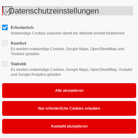
Datenschutzeinstellungen
s-Spritzgeräte
Lackierpistolen
Produkte
Anwendu
Erforderlich
Notwendige Cookies zulassen damit die Website korrekt funktioniert
k
Druckluftaufbereitung
Druckluftregler-Filter-Wasserabscheider
Komfort
Es werden notwendige Cookies, Google Maps, OpenStreetMap und
Youtube geladen
Überblick Zubehör für
Statistik
Es werden notwendige Cookies, Google Maps, OpenStreetMap, Youtube
und Google Analytics geladen
Druckluftaufbereitung