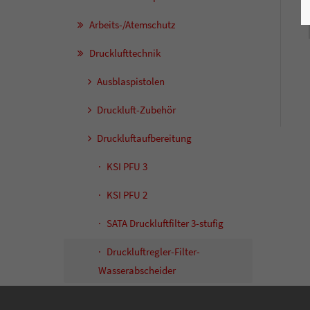
Arbeits-/Atemschutz
Drucklufttechnik
Ausblaspistolen
Druckluft-Zubehör
Druckluftaufbereitung
KSI PFU 3
KSI PFU 2
SATA Druckluftfilter 3-stufig
Druckluftregler-Filter-
Wasserabscheider