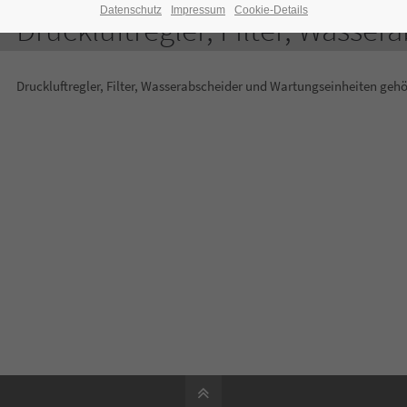
Datenschutz
Impressum
Cookie-Details
Druckluftregler, Filter, Wasser
Druckluftregler, Filter, Wasserabscheider und Wartungseinheiten gehö